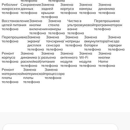
телефона
телефона
Реболинг
Сохранение
Замена
Замена
Замена
Замена
микросхем
данных
задней
корпуса
камеры
динамика
телефона
телефона
крышки
телефона
телефона
телефона
телефона
Восстановление
Замена
Замена
Чистка в
Перепрошивка
цепей питания
кнопки
стекла
ультразвуковой
программатором
телефона
включения
камеры
ванне
телефона
телефона
телефона
телефона
Перепрошивка
Замена
Замена
Замена
Замена
Замена
телефона
экрана/
тачскрина/
матрицы
аккумулятора/
гнезда
дисплея
сенсора
телефона
батареи
зарядки
телефона
телефона
телефона
телефона
Ремонт
Замена
Замена
Замена
Замена
Замена
корпуса
динамика (с
разъема
антенного
Wi-Fi
кнопки
телефона
расклейкой)
питания
модуля
модуля
Home
телефона
телефона
телефона
телефона
телефона
Ремонт
Замена
Замена
материнской
материнской
процессора
платы
платы
телефона
телефона
телефона