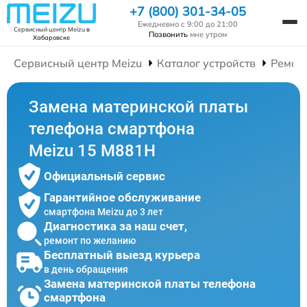
+7 (800) 301-34-05
Ежедневно с 9:00 до 21:00
Сервисный центр Meizu
в
Позвонить
мне утром
Хабаровске
Сервисный центр Meizu
Каталог устройств
Ремон
Замена материнской платы
телефона смартфона
Meizu 15 M881H
Официальный сервис
Гарантийное обслуживание
смартфона Meizu до 3 лет
Диагностика за наш счет,
ремонт по желанию
Бесплатный выезд курьера
в день обращения
Замена материнской платы телефона
смартфона