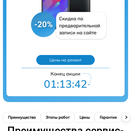
Скидка по
-20%
предварительной
записи на сайте
Цены на ремонт
Конец акции
01:13:41
Преимущества
Этапы работ
Цены
Гарантия
М
Преимущества сервис-