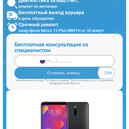
Диагностика за наш счет,
ремонт по желанию
Бесплатный выезд курьера
в день обращения
Срочный ремонт
смартфона Meizu 15 Plus M891H от 35 минут
Бесплатная консультация со
специалистом
Оставить заявку
Нажимая на кнопку "Оставить заявку" Вы соглашаетесь c
политикой
конфиденциальности