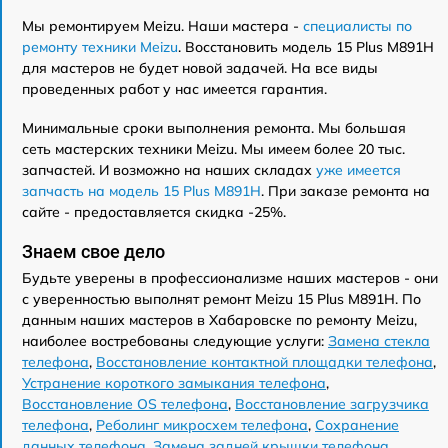
Мы ремонтируем Meizu. Наши мастера -
специалисты по
ремонту техники Meizu
. Восстановить модель 15 Plus M891H
для мастеров не будет новой задачей. На все виды
проведенных работ у нас имеется гарантия.
Минимальные сроки выполнения ремонта. Мы большая
сеть мастерских техники Meizu. Мы имеем более 20 тыс.
запчастей. И возможно на наших складах
уже имеется
запчасть на модель 15 Plus M891H
. При заказе ремонта на
сайте - предоставляется скидка -25%.
Знаем свое дело
Будьте уверены в профессионализме наших мастеров - они
с уверенностью выполнят ремонт Meizu 15 Plus M891H. По
данным наших мастеров в Хабаровске по ремонту Meizu,
наиболее востребованы следующие услуги:
Замена стекла
телефона
,
Восстановление контактной площадки телефона
,
Устранение короткого замыкания телефона
,
Восстановление OS телефона
,
Восстановление загрузчика
телефона
,
Реболинг микросхем телефона
,
Сохранение
данных телефона
,
Замена задней крышки телефона
,