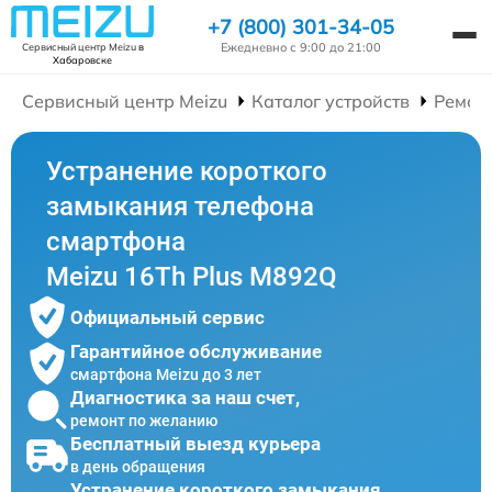
+7 (800) 301-34-05
Ежедневно с 9:00 до 21:00
Сервисный центр Meizu
в
Хабаровске
Сервисный центр Meizu
Каталог устройств
Ремон
Устранение короткого
замыкания телефона
смартфона
Meizu 16Th Plus M892Q
Официальный сервис
Гарантийное обслуживание
смартфона Meizu до 3 лет
Диагностика за наш счет,
ремонт по желанию
Бесплатный выезд курьера
в день обращения
Устранение короткого замыкания