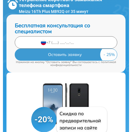
телефона смартфона
Meizu 16Th Plus M892Q от 35 минут
Бесплатная консультация со
специалистом
Оставить заявку
Нажимая на кнопку "Оставить заявку" Вы соглашаетесь c
политикой
конфиденциальности
Скидка по
-20%
предварительной
записи на сайте