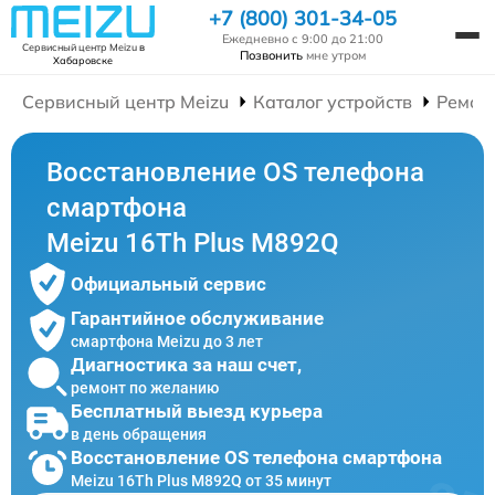
+7 (800) 301-34-05
Ежедневно с 9:00 до 21:00
Сервисный центр Meizu
в
Позвонить
мне утром
Хабаровске
Сервисный центр Meizu
Каталог устройств
Ремон
Восстановление OS телефона
смартфона
Meizu 16Th Plus M892Q
Официальный сервис
Гарантийное обслуживание
смартфона Meizu до 3 лет
Диагностика за наш счет,
ремонт по желанию
Бесплатный выезд курьера
в день обращения
Восстановление OS телефона смартфона
Meizu 16Th Plus M892Q от 35 минут