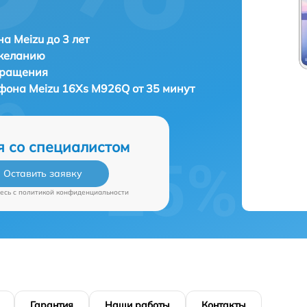
а Meizu до 3 лет
 желанию
бращения
тфона
Meizu 16Xs M926Q от 35 минут
я со специалистом
Оставить заявку
есь c
политикой конфиденциальности
Гарантия
Наши работы
Контакты