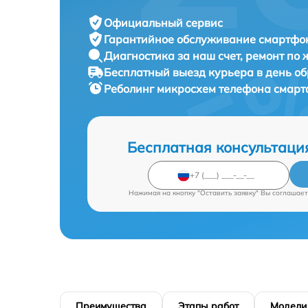
Официальный сервис
Гарантийное обслуживание
смартфон
Диагностика за наш счет,
ремонт по
Бесплатный выезд курьера
в день о
Реболинг микросхем телефона смар
Бесплатная консультаци
Нажимая на кнопку "Оставить заявку" Вы соглашает
Преимущества
Этапы работ
Модели