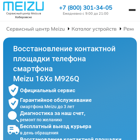
+7 (800) 301-34-05
Ежедневно с 9:00 до 21:00
Сервисный центр Meizu
в
Хабаровске
Сервисный центр Meizu
Каталог устройств
Ремон
Восстановление контактной
площадки телефона
смартфона
Meizu 16Xs M926Q
Официальный сервис
Гарантийное обслуживание
смартфона Meizu до 3 лет
Диагностика за наш счет,
ремонт по желанию
Бесплатный выезд курьера
в день обращения
Восстановление контактной площадки