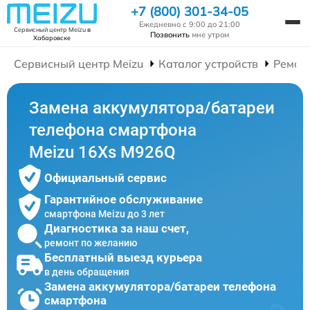
+7 (800) 301-34-05
Ежедневно с 9:00 до 21:00
Сервисный центр Meizu
в
Позвонить
мне утром
Хабаровске
Сервисный центр Meizu
Каталог устройств
Ремон
Замена аккумулятора/батареи
телефона смартфона
Meizu 16Xs M926Q
Официальный сервис
Гарантийное обслуживание
смартфона Meizu до 3 лет
Диагностика за наш счет,
ремонт по желанию
Бесплатный выезд курьера
в день обращения
Замена аккумулятора/батареи телефона
смартфона