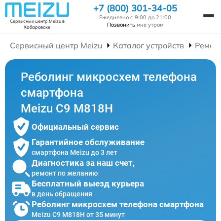
+7 (800) 301-34-05
Ежедневно с 9:00 до 21:00
Сервисный центр Meizu
в
Позвонить
мне утром
Хабаровске
Сервисный центр Meizu
Каталог устройств
Ремон
Реболинг микросхем телефона
смартфона
Meizu C9 M818H
Официальный сервис
Гарантийное обслуживание
смартфона Meizu до 3 лет
Диагностика за наш счет,
ремонт по желанию
Бесплатный выезд курьера
в день обращения
Реболинг микросхем телефона смартфона
Meizu C9 M818H от 35 минут