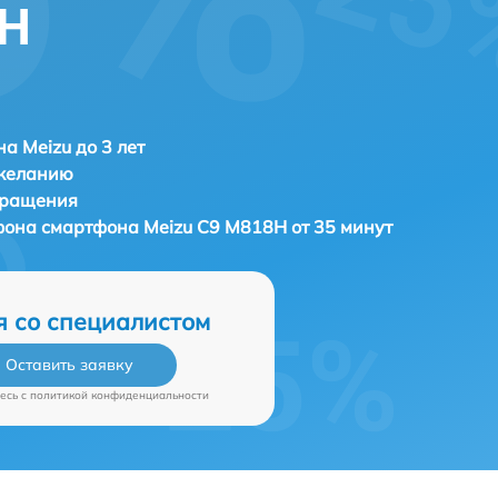
8H
а Meizu до 3 лет
 желанию
бращения
ефона смартфона
Meizu C9 M818H от 35 минут
я со специалистом
Оставить заявку
есь c
политикой конфиденциальности