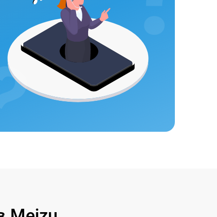
 Meizu