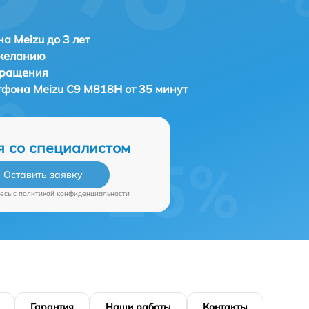
а Meizu до 3 лет
 желанию
бращения
ртфона
Meizu C9 M818H от 35 минут
я со специалистом
Оставить заявку
есь c
политикой конфиденциальности
Гарантия
Наши работы
Контакты