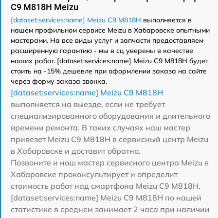
C9 M818H Meizu
[dataset:services:name] Meizu C9 M818H
выполняется в
нашем профильном сервисе Meizu в Хабаровске опытными
мастерами. На все виды услуг и запчасти предоставляем
расширенную гарантию - мы в сц уверены в качестве
наших работ. [dataset:services:name] Meizu C9 M818H будет
стоить на -15% дешевле при оформлении заказа на сайте
через форму заказа звонка.
[dataset:services:name] Meizu C9 M818H
выполняется на выезде, если не требует
специализированного оборудования и длительного
времени ремонта. В таких случаях наш мастер
привезет Meizu C9 M818H в сервисный центр Meizu
в Хабаровске и доставит обратно.
Позвоните и наш мастер сервисного центра Meizu в
Хабаровске проконсультирует и определит
стоимость работ над смартфона Meizu C9 M818H.
[dataset:services:name] Meizu C9 M818H по нашей
статистике в среднем занимает 2 часа при наличии