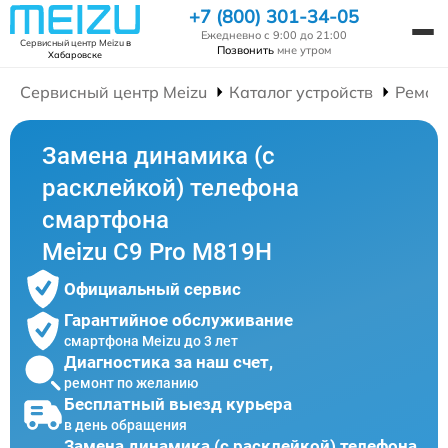
+7 (800) 301-34-05
Ежедневно с 9:00 до 21:00
Сервисный центр Meizu
в
Позвонить
мне утром
Хабаровске
Сервисный центр Meizu
Каталог устройств
Ремон
Замена динамика (с
расклейкой) телефона
смартфона
Meizu C9 Pro M819H
Официальный сервис
Гарантийное обслуживание
смартфона Meizu до 3 лет
Диагностика за наш счет,
ремонт по желанию
Бесплатный выезд курьера
в день обращения
Замена динамика (с расклейкой) телефона