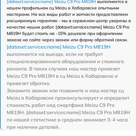
[dataset:services:name] Meizu C9 Pro M819H
выполняется в
нашем профильном сц Meizu в Хабаровске опытными
мастерами. На все виды работ и запчасти предоставляем
расширенную гарантию - мы в сервисном центр уверены в
качестве наших работ. [dataset:services:name] Meizu C9 Pro
M819H будет стоить на -15% дешевле при оформлении
заказа на сайте через звонок или форму обратной связи.
[dataset:services:name] Meizu C9 Pro M819H
выполняется на выезде, если не требует
специализированного оборудования и сложного
ремонта. В таких случаях наш мастер привезет
Meizu C9 Pro M819H в сц Meizu в Хабаровске и
привезет обратно.
Закажите звонок или позвоните и наш мастер сц
Meizu в Хабаровске проконсультирует и определит
стоимость работ над смартфона Meizu C9 Pro
M819H. [dataset:services:name] Meizu C9 Pro M819H
по нашей статистике в среднем занимает 3-4 часа
при наличии деталей.