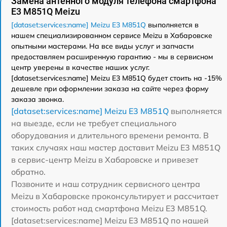
Замена антенного модуля телефона смартфона
E3 M851Q Meizu
[dataset:services:name] Meizu E3 M851Q
выполняется в
нашем специализированном сервисе Meizu в Хабаровске
опытными мастерами. На все виды услуг и запчасти
предоставляем расширенную гарантию - мы в сервисном
центр уверены в качестве наших услуг.
[dataset:services:name] Meizu E3 M851Q будет стоить на -15%
дешевле при оформлении заказа на сайте через форму
заказа звонка.
[dataset:services:name] Meizu E3 M851Q
выполняется
на выезде, если не требует специального
оборудования и длительного времени ремонта. В
таких случаях наш мастер доставит Meizu E3 M851Q
в сервис-центр Meizu в Хабаровске и привезет
обратно.
Позвоните и наш сотрудник сервисного центра
Meizu в Хабаровске проконсультирует и рассчитает
стоимость работ над смартфона Meizu E3 M851Q.
[dataset:services:name] Meizu E3 M851Q по нашей