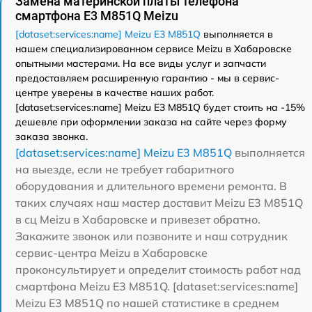
Замена материнской платы телефона
смартфона E3 M851Q Meizu
[dataset:services:name] Meizu E3 M851Q
выполняется в
нашем специализированном сервисе Meizu в Хабаровске
опытными мастерами. На все виды услуг и запчасти
предоставляем расширенную гарантию - мы в сервис-
центре уверены в качестве наших работ.
[dataset:services:name] Meizu E3 M851Q будет стоить на -15%
дешевле при оформлении заказа на сайте через форму
заказа звонка.
[dataset:services:name] Meizu E3 M851Q
выполняется
на выезде, если не требует габаритного
оборудования и длительного времени ремонта. В
таких случаях наш мастер доставит Meizu E3 M851Q
в сц Meizu в Хабаровске и привезет обратно.
Закажите звонок или позвоните и наш сотрудник
сервис-центра Meizu в Хабаровске
проконсультирует и определит стоимость работ над
смартфона Meizu E3 M851Q. [dataset:services:name]
Meizu E3 M851Q по нашей статистике в среднем