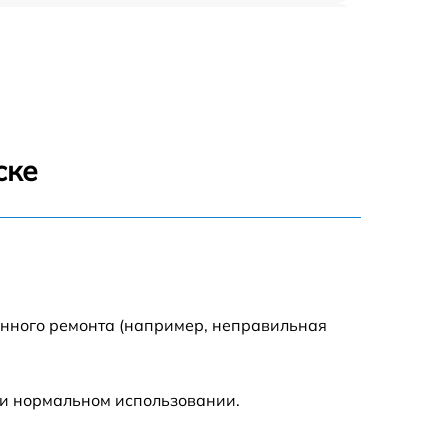
635 р
635 р
645 р
ске
835 р
635 р
545 р
енного ремонта (например, неправильная
695 р
ри нормальном использовании.
695 р