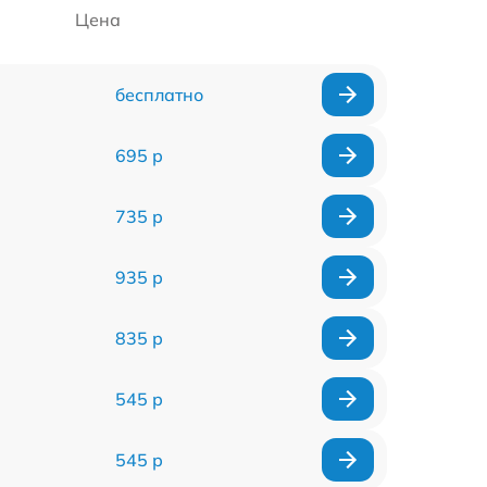
Цена
бесплатно
695 р
735 р
935 р
835 р
545 р
545 р