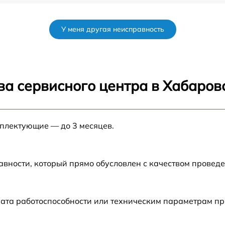
от 35 мин
У меня другая неисправность
3
от 35 мин
от 45 мин
ва сервисного центра в Хабаров
от 60 мин
мплектующие — до 3 месяцев.
от 35 мин
от 30 мин
авности, который прямо обусловлен с качеством провед
от 50 мин
рата работоспособности или техническим параметрам п
от 45 мин