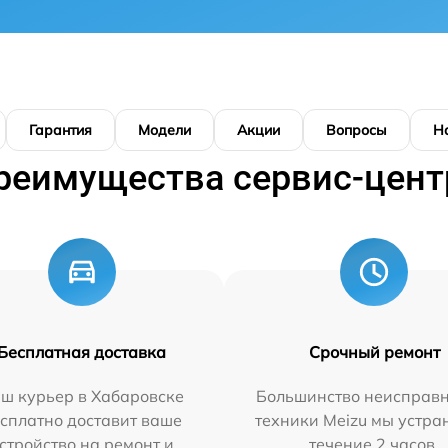
Гарантия
Модели
Акции
Вопросы
Н
реимущества сервис-цент
Бесплатная доставка
Срочный ремонт
ш курьер в Хабаровске
Большинство неисправн
сплатно доставит ваше
техники Meizu мы устра
стройство на ремонт и
течение 2 часов.