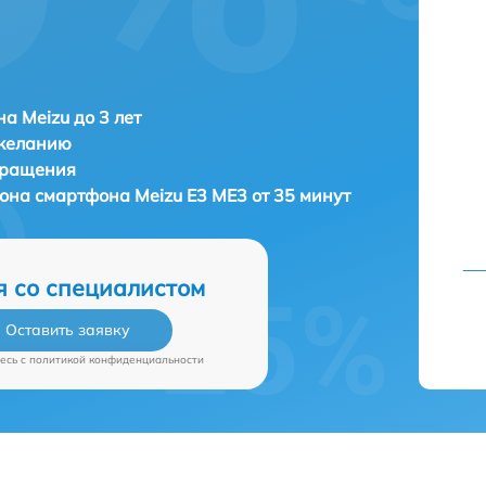
а Meizu до 3 лет
 желанию
бращения
фона смартфона
Meizu E3 ME3 от 35 минут
я со специалистом
Оставить заявку
есь c
политикой конфиденциальности