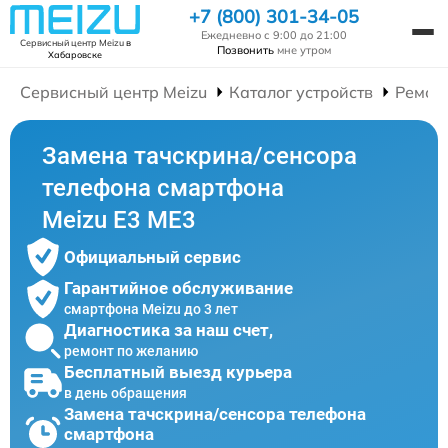
+7 (800) 301-34-05
Ежедневно с 9:00 до 21:00
Сервисный центр Meizu
в
Позвонить
мне утром
Хабаровске
Сервисный центр Meizu
Каталог устройств
Ремон
Замена тачскрина/сенсора
телефона смартфона
Meizu E3 ME3
Официальный сервис
Гарантийное обслуживание
смартфона Meizu до 3 лет
Диагностика за наш счет,
ремонт по желанию
Бесплатный выезд курьера
в день обращения
Замена тачскрина/сенсора телефона
смартфона