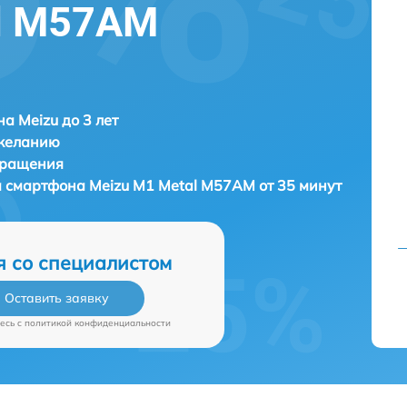
al M57AM
а Meizu до 3 лет
 желанию
бращения
а смартфона
Meizu M1 Metal M57AM от 35 минут
я со специалистом
Оставить заявку
есь c
политикой конфиденциальности