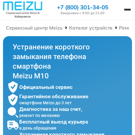
+7 (800) 301-34-05
Ежедневно с 9:00 до 21:00
Сервисный центр Meizu
в
Хабаровске
Сервисный центр Meizu
Каталог устройств
Ремон
Устранение короткого
замыкания телефона
смартфона
Meizu M10
Официальный сервис
Гарантийное обслуживание
смартфона Meizu до 3 лет
Диагностика за наш счет,
ремонт по желанию
Бесплатный выезд курьера
в день обращения
Устранение короткого замыкания