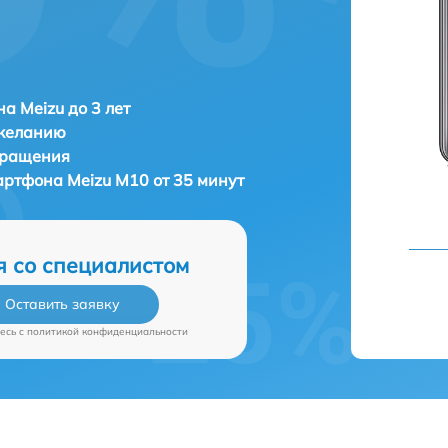
а Meizu до 3 лет
 желанию
бращения
мартфона
Meizu M10 от 35 минут
я со специалистом
Оставить заявку
есь c
политикой конфиденциальности