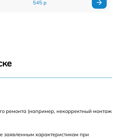
545 р
635 р
635 р
645 р
ске
835 р
635 р
545 р
ого ремонта (например, некорректный монтаж
695 р
ие заявленным характеристикам при