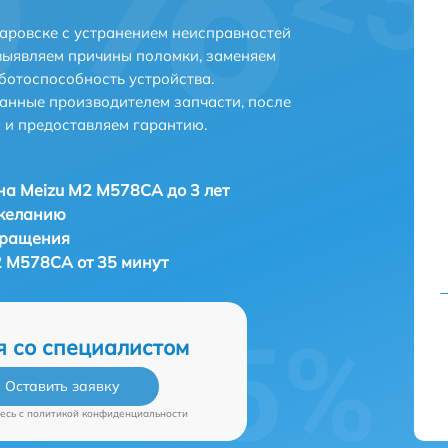
аровске с устранением неисправностей
выявляем причины поломки, заменяем
ботоспособность устройства.
анные производителем запчасти, после
 и предоставляем гарантию.
а Meizu M2 M578CA до 3 лет
 желанию
бращения
 M578CA от 35 минут
я со специалистом
Оставить заявку
есь c
политикой конфиденциальности