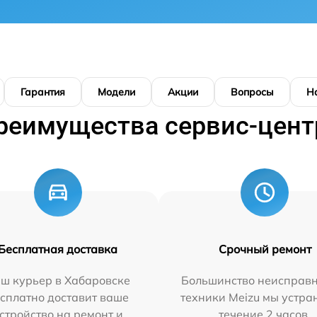
Гарантия
Модели
Акции
Вопросы
Н
реимущества сервис-цент
Бесплатная доставка
Срочный ремонт
ш курьер в Хабаровске
Большинство неисправн
сплатно доставит ваше
техники Meizu мы устра
стройство на ремонт и
течение 2 часов.