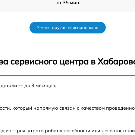
от 35 мин
от 35 мин
У меня другая неисправность
M2
от 35 мин
от 45 мин
ва сервисного центра в Хабаров
A
от 60 мин
 детали — до 3 месяцев.
от 35 мин
от 30 мин
ости, который напрямую связан с качеством проведенн
от 50 мин
из строя, утрата работоспособности или несоответств