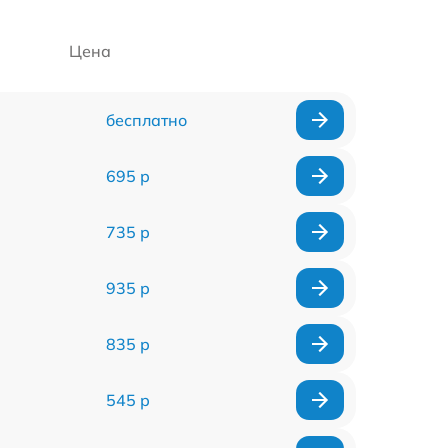
Цена
бесплатно
695 р
735 р
935 р
835 р
545 р