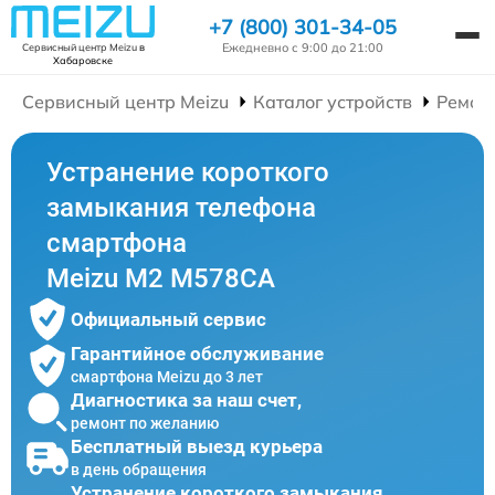
+7 (800) 301-34-05
Ежедневно с 9:00 до 21:00
Сервисный центр Meizu
в
Хабаровске
Сервисный центр Meizu
Каталог устройств
Ремон
Устранение короткого
замыкания телефона
смартфона
Meizu M2 M578CA
Официальный сервис
Гарантийное обслуживание
смартфона Meizu до 3 лет
Диагностика за наш счет,
ремонт по желанию
Бесплатный выезд курьера
в день обращения
Устранение короткого замыкания