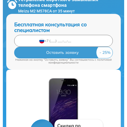
телефона смартфона
Meizu M2 M578CA от 35 минут
Бесплатная консультация со
специалистом
Оставить заявку
Нажимая на кнопку "Оставить заявку" Вы соглашаетесь c
политикой
конфиденциальности
Скидка по