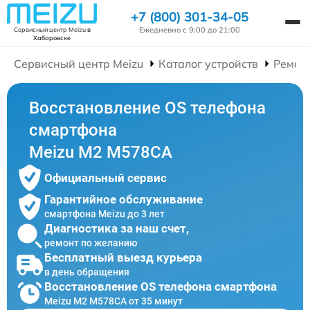
+7 (800) 301-34-05
Ежедневно с 9:00 до 21:00
Сервисный центр Meizu
в
Хабаровске
Сервисный центр Meizu
Каталог устройств
Ремон
Восстановление OS телефона
смартфона
Meizu M2 M578CA
Официальный сервис
Гарантийное обслуживание
смартфона Meizu до 3 лет
Диагностика за наш счет,
ремонт по желанию
Бесплатный выезд курьера
в день обращения
Восстановление OS телефона смартфона
Meizu M2 M578CA от 35 минут