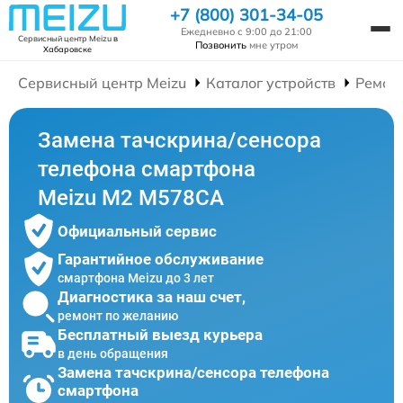
+7 (800) 301-34-05
Ежедневно с 9:00 до 21:00
Сервисный центр Meizu
в
Позвонить
мне утром
Хабаровске
Сервисный центр Meizu
Каталог устройств
Ремон
Замена тачскрина/сенсора
телефона смартфона
Meizu M2 M578CA
Официальный сервис
Гарантийное обслуживание
смартфона Meizu до 3 лет
Диагностика за наш счет,
ремонт по желанию
Бесплатный выезд курьера
в день обращения
Замена тачскрина/сенсора телефона
смартфона