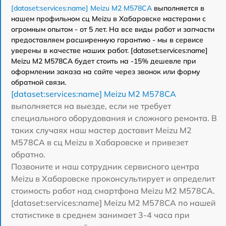
[dataset:services:name] Meizu M2 M578CA
выполняется в
нашем профильном сц Meizu в Хабаровске мастерами с
огромным опытом - от 5 лет. На все виды работ и запчасти
предоставляем расширенную гарантию - мы в сервисе
уверены в качестве наших работ. [dataset:services:name]
Meizu M2 M578CA будет стоить на -15% дешевле при
оформлении заказа на сайте через звонок или форму
обратной связи.
[dataset:services:name] Meizu M2 M578CA
выполняется на выезде, если не требует
специального оборудования и сложного ремонта. В
таких случаях наш мастер доставит Meizu M2
M578CA в сц Meizu в Хабаровске и привезет
обратно.
Позвоните и наш сотрудник сервисного центра
Meizu в Хабаровске проконсультирует и определит
стоимость работ над смартфона Meizu M2 M578CA.
[dataset:services:name] Meizu M2 M578CA по нашей
статистике в среднем занимает 3-4 часа при