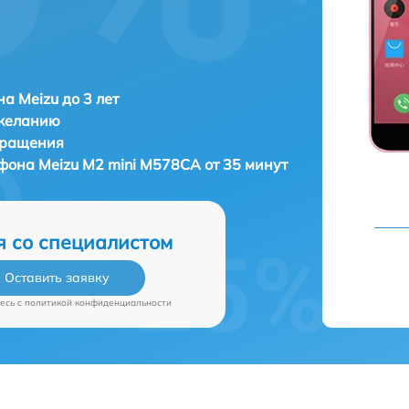
а Meizu до 3 лет
 желанию
бращения
тфона
Meizu M2 mini M578CA от 35 минут
я со специалистом
Оставить заявку
есь c
политикой конфиденциальности