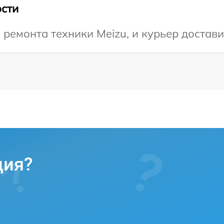
сти
емонта техники Meizu, и курьер доставит
ция?