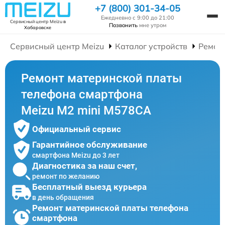
+7 (800) 301-34-05
Ежедневно с 9:00 до 21:00
Сервисный центр Meizu
в
Позвонить
мне утром
Хабаровске
Сервисный центр Meizu
Каталог устройств
Ремон
Ремонт материнской платы
телефона смартфона
Meizu M2 mini M578CA
Официальный сервис
Гарантийное обслуживание
смартфона Meizu до 3 лет
Диагностика за наш счет,
ремонт по желанию
Бесплатный выезд курьера
в день обращения
Ремонт материнской платы телефона
смартфона