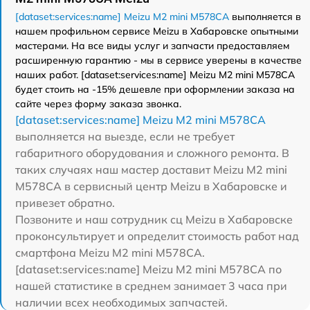
[dataset:services:name] Meizu M2 mini M578CA
выполняется в
нашем профильном сервисе Meizu в Хабаровске опытными
мастерами. На все виды услуг и запчасти предоставляем
расширенную гарантию - мы в сервисе уверены в качестве
наших работ. [dataset:services:name] Meizu M2 mini M578CA
будет стоить на -15% дешевле при оформлении заказа на
сайте через форму заказа звонка.
[dataset:services:name] Meizu M2 mini M578CA
выполняется на выезде, если не требует
габаритного оборудования и сложного ремонта. В
таких случаях наш мастер доставит Meizu M2 mini
M578CA в сервисный центр Meizu в Хабаровске и
привезет обратно.
Позвоните и наш сотрудник сц Meizu в Хабаровске
проконсультирует и определит стоимость работ над
смартфона Meizu M2 mini M578CA.
[dataset:services:name] Meizu M2 mini M578CA по
нашей статистике в среднем занимает 3 часа при
наличии всех необходимых запчастей.