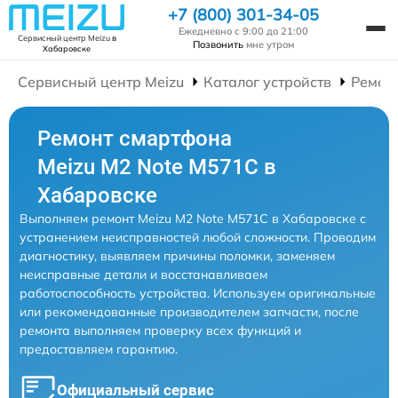
+7 (800) 301-34-05
Ежедневно с 9:00 до 21:00
Сервисный центр Meizu
в
Позвонить
мне утром
Хабаровске
Сервисный центр Meizu
Каталог устройств
Ремон
Ремонт смартфона
Meizu M2 Note M571C в
Хабаровске
Выполняем ремонт Meizu M2 Note M571C в Хабаровске с
устранением неисправностей любой сложности. Проводим
диагностику, выявляем причины поломки, заменяем
неисправные детали и восстанавливаем
работоспособность устройства. Используем оригинальные
или рекомендованные производителем запчасти, после
ремонта выполняем проверку всех функций и
предоставляем гарантию.
Официальный сервис