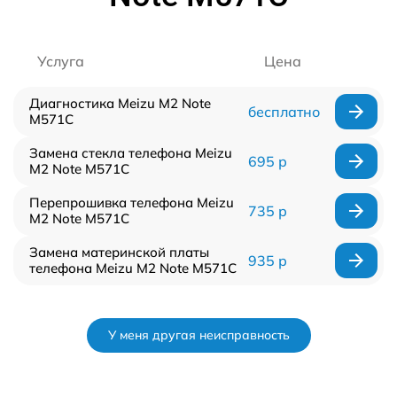
Услуга
Цена
Диагностика Meizu M2 Note
бесплатно
M571C
Замена стекла телефона Meizu
695 р
M2 Note M571C
Перепрошивка телефона Meizu
735 р
M2 Note M571C
Замена материнской платы
935 р
телефона Meizu M2 Note M571C
У меня другая неисправность