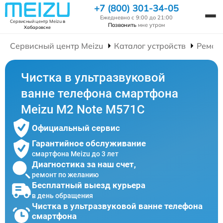
+7 (800) 301-34-05
Ежедневно с 9:00 до 21:00
Сервисный центр Meizu
в
Позвонить
мне утром
Хабаровске
Сервисный центр Meizu
Каталог устройств
Ремон
Чистка в ультразвуковой
ванне телефона смартфона
Meizu M2 Note M571C
Официальный сервис
Гарантийное обслуживание
смартфона Meizu до 3 лет
Диагностика за наш счет,
ремонт по желанию
Бесплатный выезд курьера
в день обращения
Чистка в ультразвуковой ванне телефона
смартфона