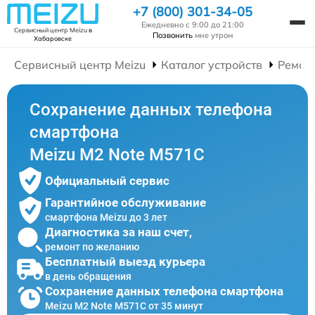
+7 (800) 301-34-05
Ежедневно с 9:00 до 21:00
Сервисный центр Meizu
в
Позвонить
мне утром
Хабаровске
Сервисный центр Meizu
Каталог устройств
Ремон
Сохранение данных телефона
смартфона
Meizu M2 Note M571C
Официальный сервис
Гарантийное обслуживание
смартфона Meizu до 3 лет
Диагностика за наш счет,
ремонт по желанию
Бесплатный выезд курьера
в день обращения
Сохранение данных телефона смартфона
Meizu M2 Note M571C от 35 минут