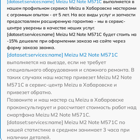
[dataset:services:name] Meizu M2 Note M571C
выполняется в
нашем профильном сервисе Meizu в Хабаровске мастерами
с огромным опытом - от 5 лет. На все виды услуг и запчасти
предоставляем расширенную гарантию - мы в сервис-
центре уверены в качестве наших услуг.
[dataset:services:name] Meizu M2 Note M571C будет стоить на
-15% дешевле при оформлении заказа на сайте через
форму заказа звонка.
[dataset:services:name] Meizu M2 Note M571C
выполняется на выезде, если не требует
специального оборудования и сложного ремонта. В
таких случаях наш мастер привезет Meizu M2 Note
M571C в сервис-центр Meizu в Хабаровске и
привезет обратно.
Позвоните и наш мастер сц Meizu в Хабаровске
проконсультирует и рассчитает стоимость работ над
смартфона Meizu M2 Note M571C.
[dataset:services:name] Meizu M2 Note M571C по
нашей статистике в среднем занимает 3 часа при
наличии деталей.