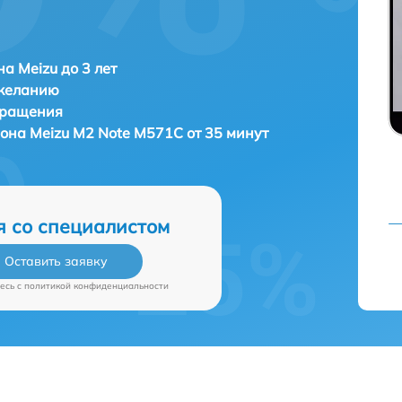
а Meizu до 3 лет
 желанию
бращения
фона
Meizu M2 Note M571C от 35 минут
я со специалистом
Оставить заявку
есь c
политикой конфиденциальности