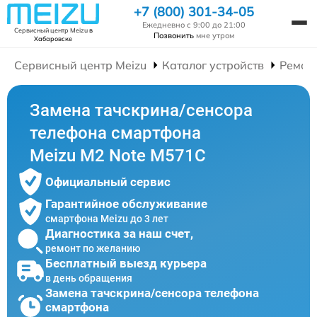
+7 (800) 301-34-05
Ежедневно с 9:00 до 21:00
Сервисный центр Meizu
в
Позвонить
мне утром
Хабаровске
Сервисный центр Meizu
Каталог устройств
Ремон
Замена тачскрина/сенсора
телефона смартфона
Meizu M2 Note M571C
Официальный сервис
Гарантийное обслуживание
смартфона Meizu до 3 лет
Диагностика за наш счет,
ремонт по желанию
Бесплатный выезд курьера
в день обращения
Замена тачскрина/сенсора телефона
смартфона