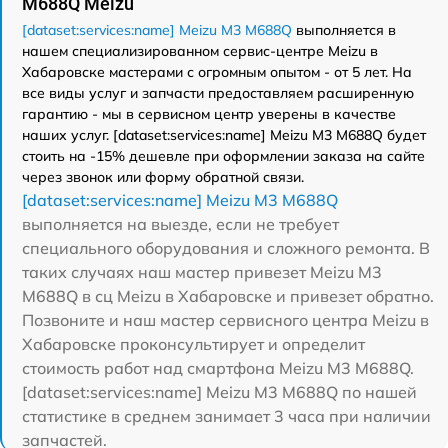
M688Q Meizu
[dataset:services:name] Meizu M3 M688Q
выполняется в
нашем специализированном сервис-центре Meizu в
Хабаровске мастерами с огромным опытом - от 5 лет. На
все виды услуг и запчасти предоставляем расширенную
гарантию - мы в сервисном центр уверены в качестве
наших услуг. [dataset:services:name] Meizu M3 M688Q будет
стоить на -15% дешевле при оформлении заказа на сайте
через звонок или форму обратной связи.
[dataset:services:name] Meizu M3 M688Q
выполняется на выезде, если не требует
специального оборудования и сложного ремонта. В
таких случаях наш мастер привезет Meizu M3
M688Q в сц Meizu в Хабаровске и привезет обратно.
Позвоните и наш мастер сервисного центра Meizu в
Хабаровске проконсультирует и определит
стоимость работ над смартфона Meizu M3 M688Q.
[dataset:services:name] Meizu M3 M688Q по нашей
статистике в среднем занимает 3 часа при наличии
запчастей.