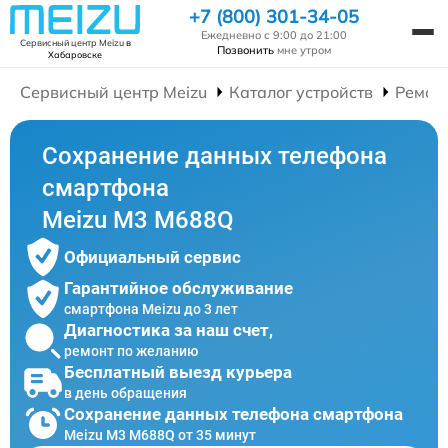
+7 (800) 301-34-05
Ежедневно с 9:00 до 21:00
Сервисный центр Meizu
в
Позвонить
мне утром
Хабаровске
Сервисный центр Meizu
Каталог устройств
Ремон
Сохранение данных телефона
смартфона
Meizu M3 M688Q
Официальный сервис
Гарантийное обслуживание
смартфона Meizu до 3 лет
Диагностика за наш счет,
ремонт по желанию
Бесплатный выезд курьера
в день обращения
Сохранение данных телефона смартфона
Meizu M3 M688Q от 35 минут