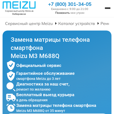
+7 (800) 301-34-05
Ежедневно с 9:00 до 21:00
Сервисный центр Meizu
в
Позвонить
мне утром
Хабаровске
Сервисный центр Meizu
Каталог устройств
Ремон
Замена матрицы телефона
смартфона
Meizu M3 M688Q
Официальный сервис
Гарантийное обслуживание
смартфона Meizu до 3 лет
Диагностика за наш счет,
ремонт по желанию
Бесплатный выезд курьера
в день обращения
Замена матрицы телефона смартфона
Meizu M3 M688Q от 35 минут