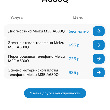
Услуга
Цена
Диагностика Meizu M3E A680Q
бесплатно
Замена стекла телефона Meizu
695 р
M3E A680Q
Перепрошивка телефона Meizu
735 р
M3E A680Q
Замена материнской платы
935 р
телефона Meizu M3E A680Q
У меня другая неисправность