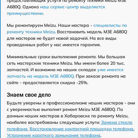
предоставляющих услуги по ремонту техники Meizu M3E
A680Q. Однако
наш сервис-центр выделяется
преимуществами
.
Мы ремонтируем Meizu. Наши мастера -
специалисты по
ремонту техники Meizu
. Восстановить модель M3E A680Q
для мастеров не будет новой задачей. На все виды
проведенных работ у нас имеется гарантия.
Минимальные сроки выполнения ремонта. Мы большая
сеть мастерских техники Meizu. Мы имеем более 20 тыс.
запчастей. И возможно на наших складах
уже имеется
запчасть на модель M3E A680Q
. При заказе ремонта на
сайте - предоставляется скидка -25%.
Знаем свое дело
Будьте уверены в профессионализме наших мастеров - они
с уверенностью выполнят ремонт Meizu M3E A680Q. По
данным наших мастеров в Хабаровске по ремонту Meizu,
наиболее востребованы следующие услуги:
Замена стекла
телефона
,
Восстановление контактной площадки телефона
,
Устранение короткого замыкания телефона
,