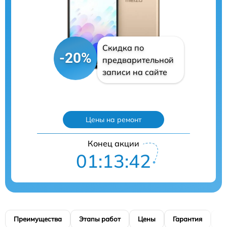
Скидка по
-20%
предварительной
записи на сайте
Цены на ремонт
Конец акции
01:13:41
Преимущества
Этапы работ
Цены
Гарантия
М