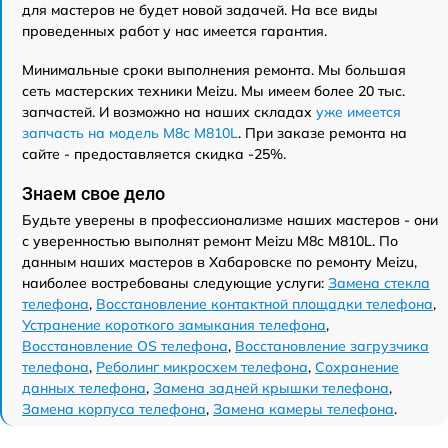
для мастеров не будет новой задачей. На все виды
проведенных работ у нас имеется гарантия.
Минимальные сроки выполнения ремонта. Мы большая
сеть мастерских техники Meizu. Мы имеем более 20 тыс.
запчастей. И возможно на наших складах
уже имеется
запчасть на модель M8c M810L
. При заказе ремонта на
сайте - предоставляется скидка -25%.
Знаем свое дело
Будьте уверены в профессионализме наших мастеров - они
с уверенностью выполнят ремонт Meizu M8c M810L. По
данным наших мастеров в Хабаровске по ремонту Meizu,
наиболее востребованы следующие услуги:
Замена стекла
телефона
,
Восстановление контактной площадки телефона
,
Устранение короткого замыкания телефона
,
Восстановление OS телефона
,
Восстановление загрузчика
телефона
,
Реболинг микросхем телефона
,
Сохранение
данных телефона
,
Замена задней крышки телефона
,
Замена корпуса телефона
,
Замена камеры телефона
.