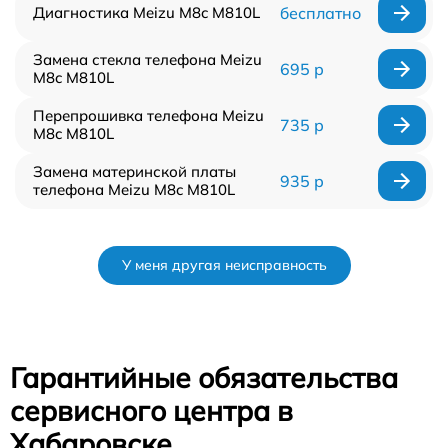
Диагностика Meizu M8c M810L
бесплатно
Замена стекла телефона Meizu
695 р
M8c M810L
Перепрошивка телефона Meizu
735 р
M8c M810L
Замена материнской платы
935 р
телефона Meizu M8c M810L
У меня другая неисправность
Гарантийные обязательства
сервисного центра в
Хабаровске