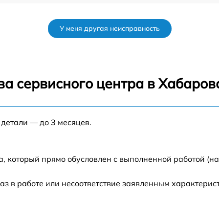
от 35 мин
У меня другая неисправность
MX
от 35 мин
от 45 мин
ва сервисного центра в Хабаров
от 60 мин
 детали — до 3 месяцев.
от 35 мин
от 30 мин
а, который прямо обусловлен с выполненной работой (н
от 50 мин
аз в работе или несоответствие заявленным характери
от 45 мин