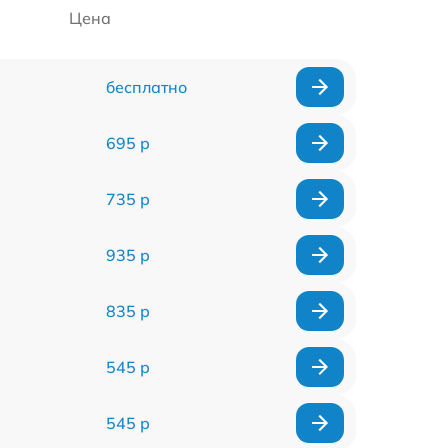
Цена
бесплатно
695 р
735 р
935 р
835 р
545 р
545 р