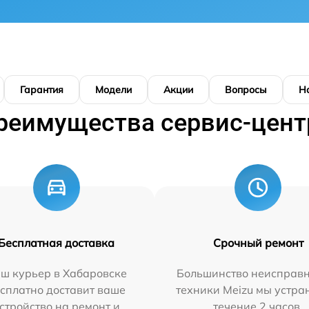
Гарантия
Модели
Акции
Вопросы
Н
реимущества сервис-цент
Бесплатная доставка
Срочный ремонт
ш курьер в Хабаровске
Большинство неисправн
сплатно доставит ваше
техники Meizu мы устра
стройство на ремонт и
течение 2 часов.