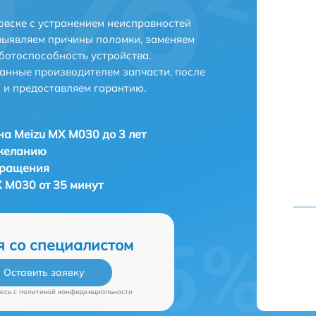
вске с устранением неисправностей
выявляем причины поломки, заменяем
ботоспособность устройства.
анные производителем запчасти, после
 и предоставляем гарантию.
а Meizu MX M030 до 3 лет
 желанию
бращения
 M030 от 35 минут
я со специалистом
Оставить заявку
есь c
политикой конфиденциальности