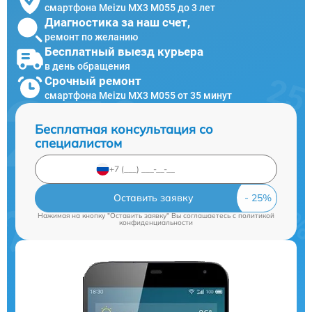
смартфона Meizu MX3 M055 до 3 лет
Диагностика за наш счет,
ремонт по желанию
Бесплатный выезд курьера
в день обращения
Срочный ремонт
смартфона Meizu MX3 M055 от 35 минут
Бесплатная консультация со
специалистом
Оставить заявку
Нажимая на кнопку "Оставить заявку" Вы соглашаетесь c
политикой
конфиденциальности