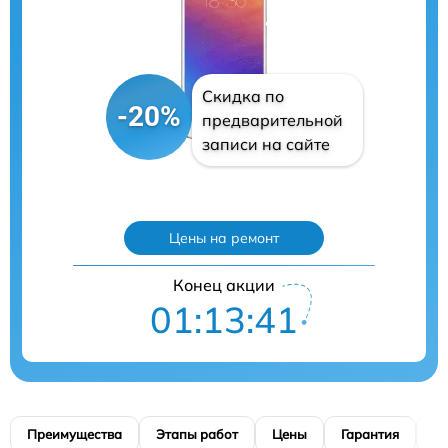
Скидка по
-20%
предварительной
записи на сайте
Цены на ремонт
Конец акции
01:13:40
Преимущества
Этапы работ
Цены
Гарантия
М