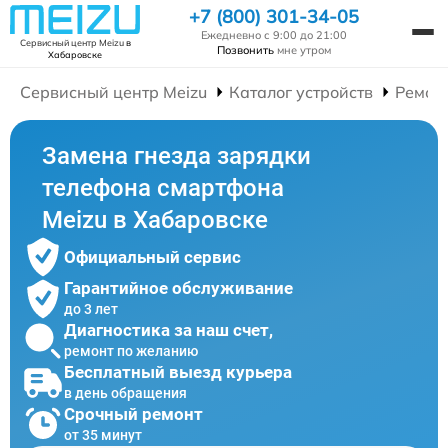
+7 (800) 301-34-05
Ежедневно с 9:00 до 21:00
Сервисный центр Meizu
в
Позвонить
мне утром
Хабаровске
Сервисный центр Meizu
Каталог устройств
Ремон
Замена гнезда зарядки
телефона смартфона
Meizu в Хабаровске
Официальный сервис
Гарантийное обслуживание
до 3 лет
Диагностика за наш счет,
ремонт по желанию
Бесплатный выезд курьера
в день обращения
Срочный ремонт
от 35 минут