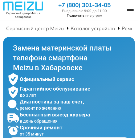
+7 (800) 301-34-05
Ежедневно с 9:00 до 21:00
Сервисный центр Meizu
в
Позвонить
мне утром
Хабаровске
Сервисный центр Meizu
Каталог устройств
Ремон
Замена материнской платы
телефона смартфона
Meizu в Хабаровске
Официальный сервис
Гарантийное обслуживание
до 3 лет
Диагностика за наш счет,
ремонт по желанию
Бесплатный выезд курьера
в день обращения
Срочный ремонт
от 35 минут