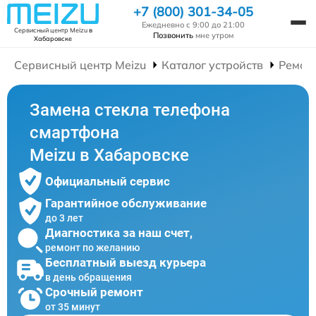
+7 (800) 301-34-05
Ежедневно с 9:00 до 21:00
Сервисный центр Meizu
в
Позвонить
мне утром
Хабаровске
Сервисный центр Meizu
Каталог устройств
Ремон
Замена стекла телефона
смартфона
Meizu в Хабаровске
Официальный сервис
Гарантийное обслуживание
до 3 лет
Диагностика за наш счет,
ремонт по желанию
Бесплатный выезд курьера
в день обращения
Срочный ремонт
от 35 минут