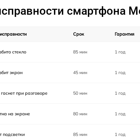
на
от 30 мин
справности смартфона M
от 80 мин
исправности
Срок
Гарантия
от 90 мин
збито стекло
85 мин
1 год
от 60 мин
збит экран
45 мин
1 год
от 50 мин
от 70 мин
 гаснет при разговоре
50 мин
1 год
от 90 мин
тна на экране
80 мин
1 год
т подсветки
85 мин
1 год