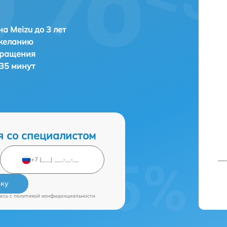
а Meizu до 3 лет
 желанию
бращения
 35 минут
я со специалистом
вку
есь c
политикой конфиденциальности