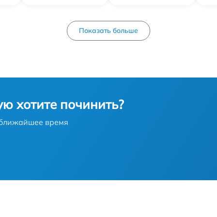
от 60 мин
Показать больше
от 50 мин
а
от 25 мин
от 25 мин
ую хотите починить?
от 70 мин
в ближайшее время
от 40 мин
от 30 мин
u
от 60 мин